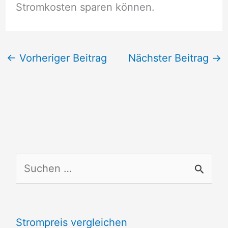
Stromkosten sparen können.
←
Vorheriger Beitrag
Nächster Beitrag
→
S
u
c
Strompreis vergleichen
h