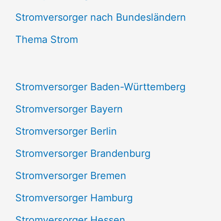
e
Stromversorger nach Bundesländern
n
Thema Strom
n
a
Stromversorger Baden-Württemberg
c
Stromversorger Bayern
h
Stromversorger Berlin
:
Stromversorger Brandenburg
Stromversorger Bremen
Stromversorger Hamburg
Stromversorger Hessen