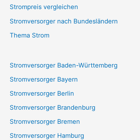
Strompreis vergleichen
h
e
Stromversorger nach Bundesländern
n
Thema Strom
n
a
Stromversorger Baden-Württemberg
c
Stromversorger Bayern
h
Stromversorger Berlin
:
Stromversorger Brandenburg
Stromversorger Bremen
Stromversorger Hamburg