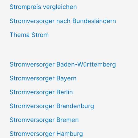
Strompreis vergleichen
h
e
Stromversorger nach Bundesländern
n
Thema Strom
n
a
Stromversorger Baden-Württemberg
c
Stromversorger Bayern
h
Stromversorger Berlin
:
Stromversorger Brandenburg
Stromversorger Bremen
Stromversorger Hamburg