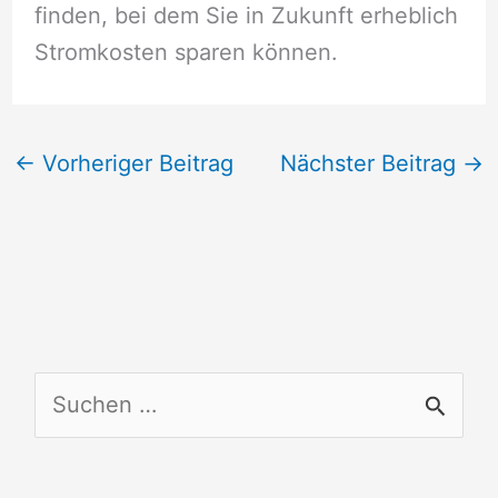
finden, bei dem Sie in Zukunft erheblich
Stromkosten sparen können.
←
Vorheriger Beitrag
Nächster Beitrag
→
S
u
c