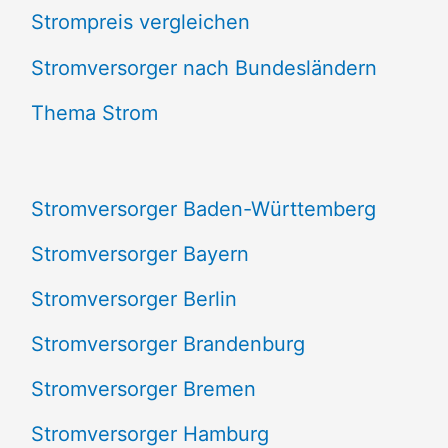
Strompreis vergleichen
h
e
Stromversorger nach Bundesländern
n
Thema Strom
n
a
Stromversorger Baden-Württemberg
c
Stromversorger Bayern
h
Stromversorger Berlin
:
Stromversorger Brandenburg
Stromversorger Bremen
Stromversorger Hamburg