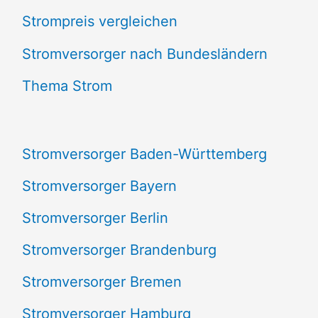
Strompreis vergleichen
h
e
Stromversorger nach Bundesländern
n
Thema Strom
n
a
Stromversorger Baden-Württemberg
c
Stromversorger Bayern
h
Stromversorger Berlin
:
Stromversorger Brandenburg
Stromversorger Bremen
Stromversorger Hamburg