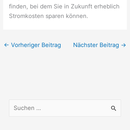
finden, bei dem Sie in Zukunft erheblich
Stromkosten sparen können.
←
Vorheriger Beitrag
Nächster Beitrag
→
S
u
c