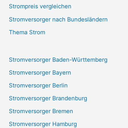
Strompreis vergleichen
h
e
Stromversorger nach Bundesländern
n
Thema Strom
n
a
Stromversorger Baden-Württemberg
c
Stromversorger Bayern
h
Stromversorger Berlin
:
Stromversorger Brandenburg
Stromversorger Bremen
Stromversorger Hamburg