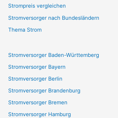
Strompreis vergleichen
h
e
Stromversorger nach Bundesländern
n
Thema Strom
n
a
Stromversorger Baden-Württemberg
c
Stromversorger Bayern
h
Stromversorger Berlin
:
Stromversorger Brandenburg
Stromversorger Bremen
Stromversorger Hamburg