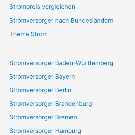
Strompreis vergleichen
h
e
Stromversorger nach Bundesländern
n
Thema Strom
n
a
Stromversorger Baden-Württemberg
c
Stromversorger Bayern
h
Stromversorger Berlin
:
Stromversorger Brandenburg
Stromversorger Bremen
Stromversorger Hamburg