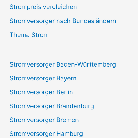
Strompreis vergleichen
h
e
Stromversorger nach Bundesländern
n
Thema Strom
n
a
Stromversorger Baden-Württemberg
c
Stromversorger Bayern
h
Stromversorger Berlin
:
Stromversorger Brandenburg
Stromversorger Bremen
Stromversorger Hamburg