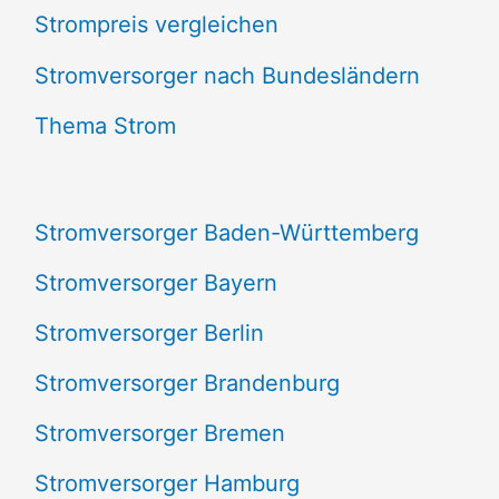
Strompreis vergleichen
h
e
Stromversorger nach Bundesländern
n
Thema Strom
n
a
Stromversorger Baden-Württemberg
c
Stromversorger Bayern
h
Stromversorger Berlin
:
Stromversorger Brandenburg
Stromversorger Bremen
Stromversorger Hamburg