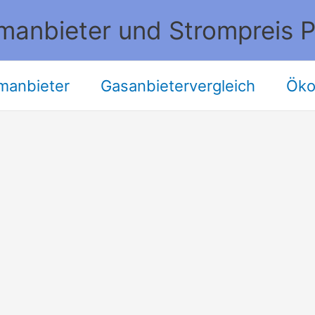
manbieter und Strompreis P
manbieter
Gasanbietervergleich
Öko