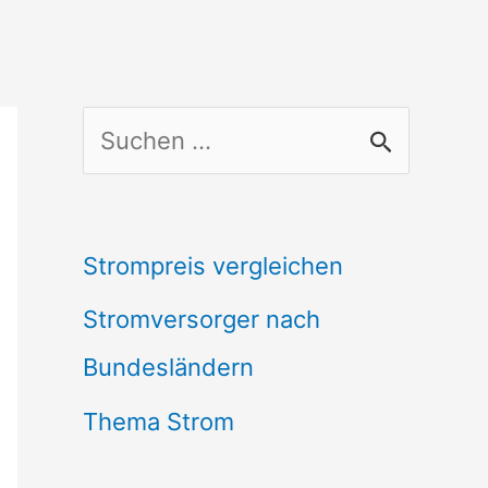
S
u
c
Strompreis vergleichen
h
Stromversorger nach
e
Bundesländern
n
n
Thema Strom
a