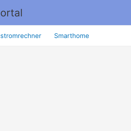
ortal
stromrechner
Smarthome