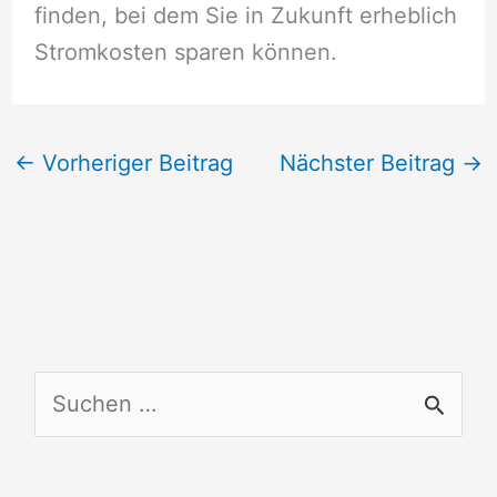
finden, bei dem Sie in Zukunft erheblich
Stromkosten sparen können.
←
Vorheriger Beitrag
Nächster Beitrag
→
S
u
c