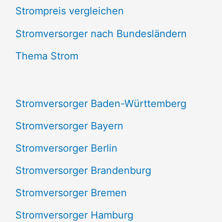
Strompreis vergleichen
h
e
Stromversorger nach Bundesländern
n
Thema Strom
n
a
Stromversorger Baden-Württemberg
c
Stromversorger Bayern
h
Stromversorger Berlin
:
Stromversorger Brandenburg
Stromversorger Bremen
Stromversorger Hamburg