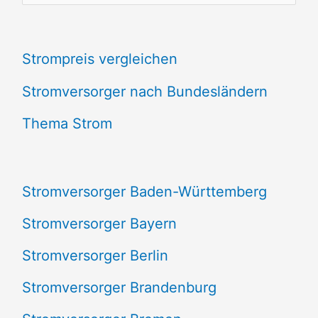
u
c
Strompreis vergleichen
h
e
Stromversorger nach Bundesländern
n
Thema Strom
n
a
Stromversorger Baden-Württemberg
c
Stromversorger Bayern
h
Stromversorger Berlin
:
Stromversorger Brandenburg