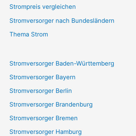
Strompreis vergleichen
h
e
Stromversorger nach Bundesländern
n
Thema Strom
n
a
Stromversorger Baden-Württemberg
c
Stromversorger Bayern
h
Stromversorger Berlin
:
Stromversorger Brandenburg
Stromversorger Bremen
Stromversorger Hamburg