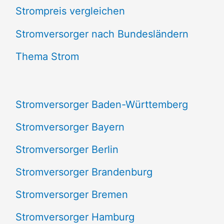
Strompreis vergleichen
h
e
Stromversorger nach Bundesländern
n
Thema Strom
n
a
Stromversorger Baden-Württemberg
c
Stromversorger Bayern
h
Stromversorger Berlin
:
Stromversorger Brandenburg
Stromversorger Bremen
Stromversorger Hamburg