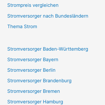
Strompreis vergleichen
h
e
Stromversorger nach Bundesländern
n
Thema Strom
n
a
Stromversorger Baden-Württemberg
c
Stromversorger Bayern
h
Stromversorger Berlin
:
Stromversorger Brandenburg
Stromversorger Bremen
Stromversorger Hamburg