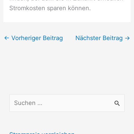
Stromkosten sparen können.
←
Vorheriger Beitrag
Nächster Beitrag
→
S
u
c