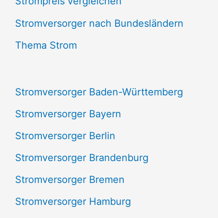
Strompreis vergleichen
h
e
Stromversorger nach Bundesländern
n
Thema Strom
n
a
Stromversorger Baden-Württemberg
c
Stromversorger Bayern
h
Stromversorger Berlin
:
Stromversorger Brandenburg
Stromversorger Bremen
Stromversorger Hamburg