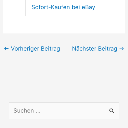
Sofort-Kaufen bei eBay
←
Vorheriger Beitrag
Nächster Beitrag
→
S
u