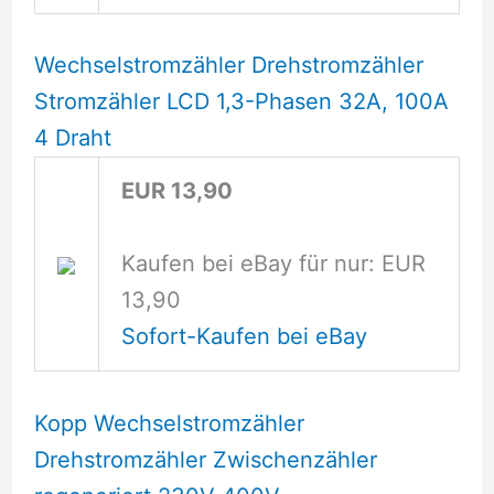
Wechselstromzähler Drehstromzähler
Stromzähler LCD 1,3-Phasen 32A, 100A
4 Draht
EUR 13,90
Kaufen bei eBay für nur: EUR
13,90
Sofort-Kaufen bei eBay
Kopp Wechselstromzähler
Drehstromzähler Zwischenzähler