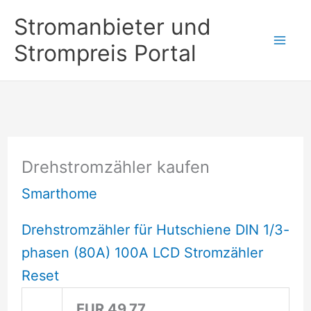
Zum
Stromanbieter und
Inhalt
Strompreis Portal
springen
Drehstromzähler kaufen
Smarthome
Drehstromzähler für Hutschiene DIN 1/3-
phasen (80A) 100A LCD Stromzähler
Reset
EUR 49,77