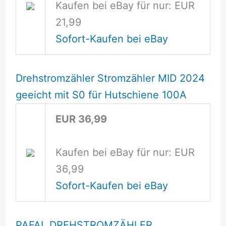
Kaufen bei eBay für nur: EUR
21,99
Sofort-Kaufen bei eBay
Drehstromzähler Stromzähler MID 2024
geeicht mit S0 für Hutschiene 100A
EUR 36,99
Kaufen bei eBay für nur: EUR
36,99
Sofort-Kaufen bei eBay
PAFAL DREHSTROMZÄHLER