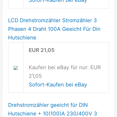
Sofort-Kaufen bei eBay
LCD Drehstromzähler Stromzähler 3
Phasen 4 Draht 100A Geeicht Für Din
Hutschiene
EUR 21,05
Kaufen bei eBay für nur: EUR
21,05
Sofort-Kaufen bei eBay
Drehstromzähler geeicht für DIN
Hutschiene + 10(100)A 230/400V 3