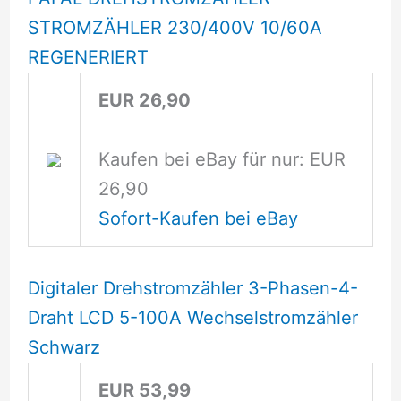
STROMZÄHLER 230/400V 10/60A
REGENERIERT
EUR 26,90
Kaufen bei eBay für nur: EUR
26,90
Sofort-Kaufen bei eBay
Digitaler Drehstromzähler 3-Phasen-4-
Draht LCD 5-100A Wechselstromzähler
Schwarz
EUR 53,99