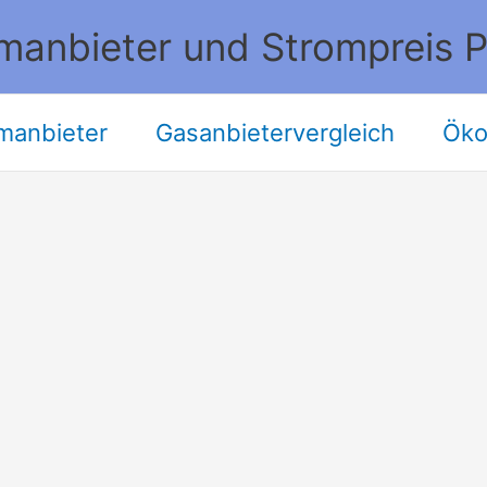
manbieter und Strompreis P
manbieter
Gasanbietervergleich
Öko