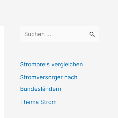
S
u
c
Strompreis vergleichen
h
Stromversorger nach
e
Bundesländern
n
n
Thema Strom
a