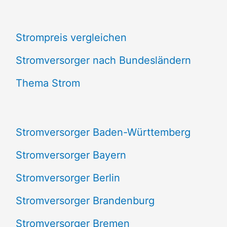
c
Strompreis vergleichen
h
e
Stromversorger nach Bundesländern
n
Thema Strom
n
a
Stromversorger Baden-Württemberg
c
Stromversorger Bayern
h
Stromversorger Berlin
:
Stromversorger Brandenburg
Stromversorger Bremen