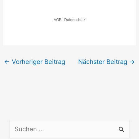
←
Vorheriger Beitrag
Nächster Beitrag
→
S
u