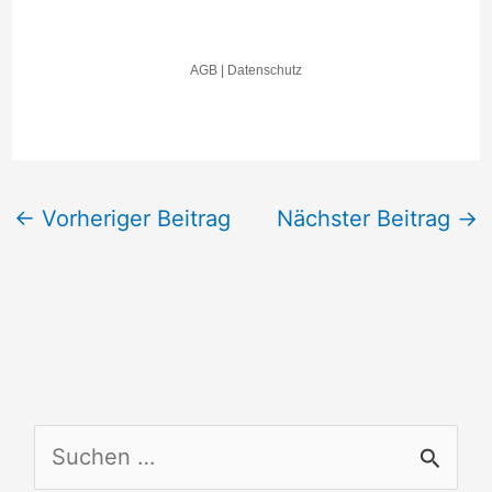
←
Vorheriger Beitrag
Nächster Beitrag
→
S
u