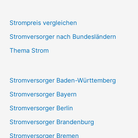
c
Strompreis vergleichen
h
e
Stromversorger nach Bundesländern
n
Thema Strom
n
a
Stromversorger Baden-Württemberg
c
Stromversorger Bayern
h
Stromversorger Berlin
:
Stromversorger Brandenburg
Stromversorger Bremen