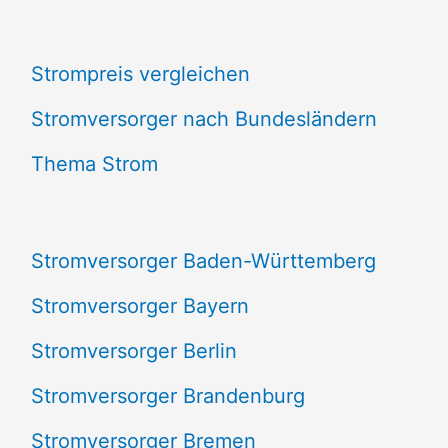
c
Strompreis vergleichen
h
e
Stromversorger nach Bundesländern
n
Thema Strom
n
a
Stromversorger Baden-Württemberg
c
Stromversorger Bayern
h
Stromversorger Berlin
:
Stromversorger Brandenburg
Stromversorger Bremen