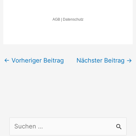
←
Vorheriger Beitrag
Nächster Beitrag
→
S
u