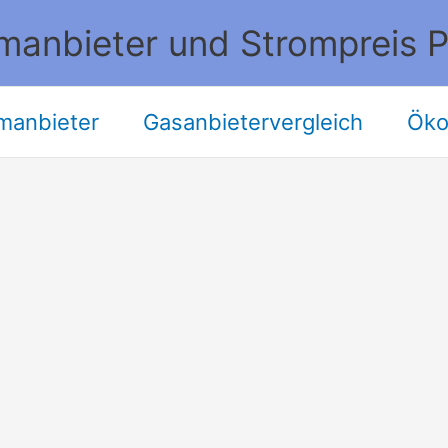
manbieter und Strompreis P
manbieter
Gasanbietervergleich
Öko