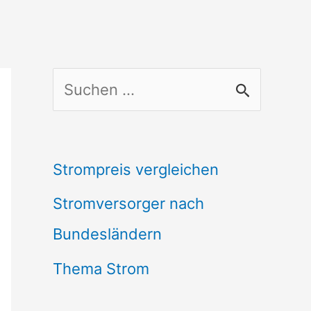
S
u
c
Strompreis vergleichen
h
Stromversorger nach
e
Bundesländern
n
n
Thema Strom
a