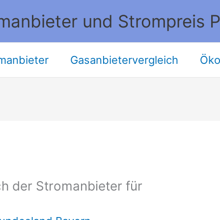
manbieter und Strompreis P
manbieter
Gasanbietervergleich
Öko
h der Stromanbieter für