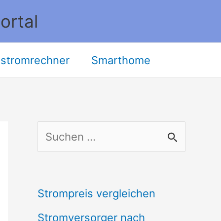
ortal
stromrechner
Smarthome
S
u
c
Strompreis vergleichen
h
Stromversorger nach
e