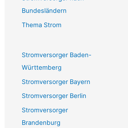
Bundesländern
n
n
Thema Strom
a
c
Stromversorger Baden-
h
Württemberg
:
Stromversorger Bayern
Stromversorger Berlin
Stromversorger
Brandenburg