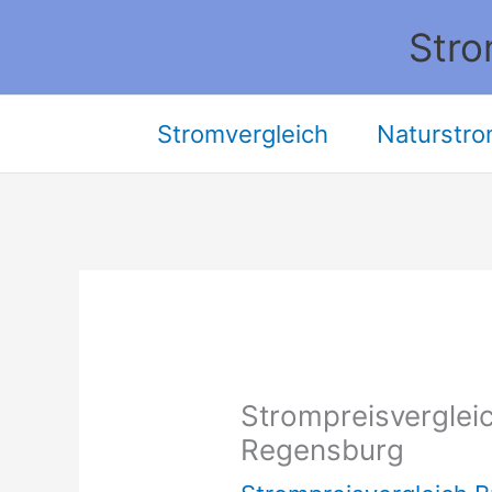
Zum
Stro
Inhalt
springen
Stromvergleich
Naturstro
Strompreisvergleic
Regensburg