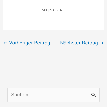
←
Vorheriger Beitrag
Nächster Beitrag
→
S
u