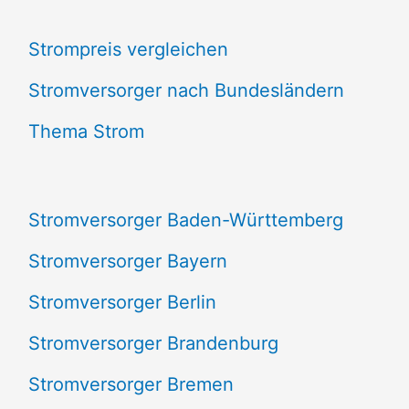
c
Strompreis vergleichen
h
e
Stromversorger nach Bundesländern
n
Thema Strom
n
a
Stromversorger Baden-Württemberg
c
Stromversorger Bayern
h
Stromversorger Berlin
:
Stromversorger Brandenburg
Stromversorger Bremen