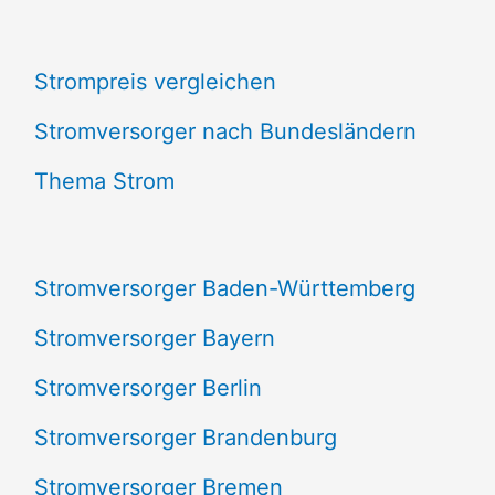
c
Strompreis vergleichen
h
e
Stromversorger nach Bundesländern
n
Thema Strom
n
a
Stromversorger Baden-Württemberg
c
Stromversorger Bayern
h
Stromversorger Berlin
:
Stromversorger Brandenburg
Stromversorger Bremen