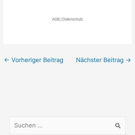
←
Vorheriger Beitrag
Nächster Beitrag
→
S
u