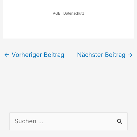
←
Vorheriger Beitrag
Nächster Beitrag
→
S
u