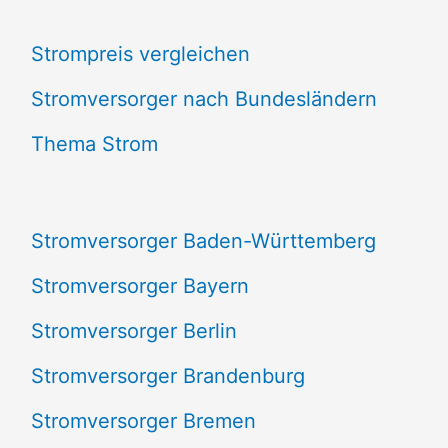
c
Strompreis vergleichen
h
e
Stromversorger nach Bundesländern
n
Thema Strom
n
a
Stromversorger Baden-Württemberg
c
Stromversorger Bayern
h
Stromversorger Berlin
:
Stromversorger Brandenburg
Stromversorger Bremen