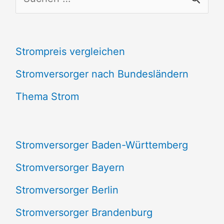
u
c
Strompreis vergleichen
h
e
Stromversorger nach Bundesländern
n
Thema Strom
n
a
Stromversorger Baden-Württemberg
c
Stromversorger Bayern
h
Stromversorger Berlin
:
Stromversorger Brandenburg