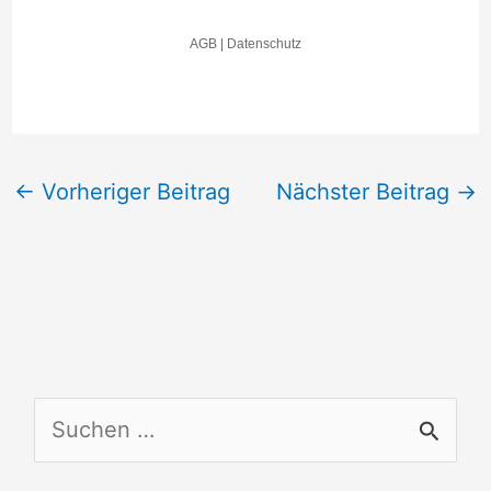
←
Vorheriger Beitrag
Nächster Beitrag
→
S
u