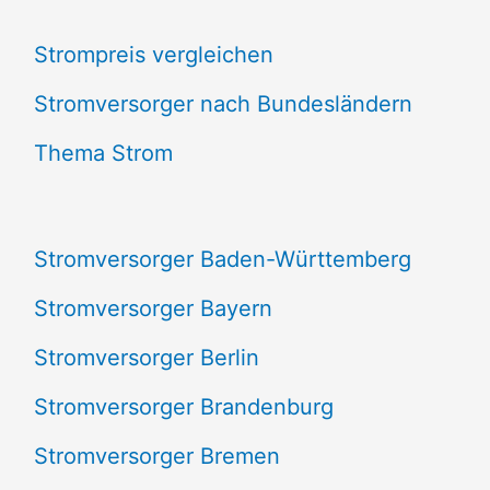
c
Strompreis vergleichen
h
e
Stromversorger nach Bundesländern
n
Thema Strom
n
a
Stromversorger Baden-Württemberg
c
Stromversorger Bayern
h
Stromversorger Berlin
:
Stromversorger Brandenburg
Stromversorger Bremen