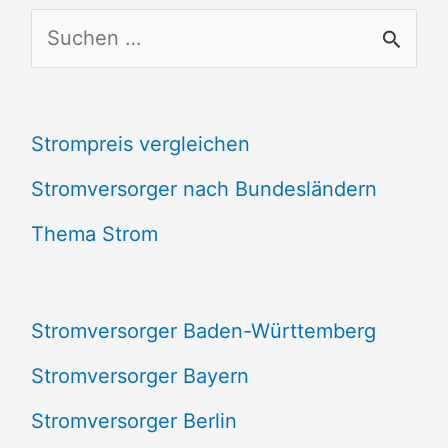
S
u
c
Strompreis vergleichen
h
e
Stromversorger nach Bundesländern
n
Thema Strom
n
a
Stromversorger Baden-Württemberg
c
Stromversorger Bayern
h
Stromversorger Berlin
: