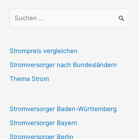
S
u
c
Strompreis vergleichen
h
e
Stromversorger nach Bundesländern
n
Thema Strom
n
a
Stromversorger Baden-Württemberg
c
Stromversorger Bayern
h
Stromversorger Berlin