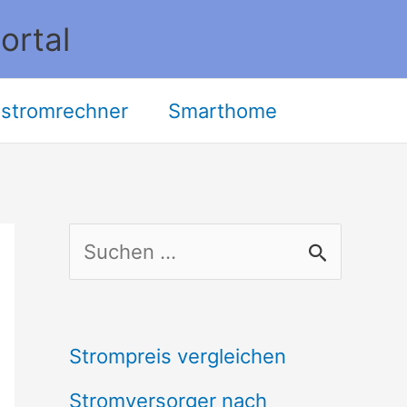
ortal
stromrechner
Smarthome
S
u
c
Strompreis vergleichen
h
Stromversorger nach
e