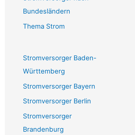
Bundesländern
n
n
Thema Strom
a
c
Stromversorger Baden-
h
Württemberg
:
Stromversorger Bayern
Stromversorger Berlin
Stromversorger
Brandenburg