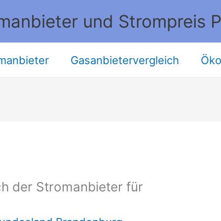
manbieter und Strompreis P
manbieter
Gasanbietervergleich
Öko
h der Stromanbieter für