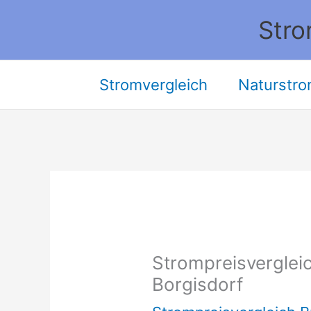
Zum
Stro
Inhalt
springen
Stromvergleich
Naturstro
Strompreisvergleic
Borgisdorf