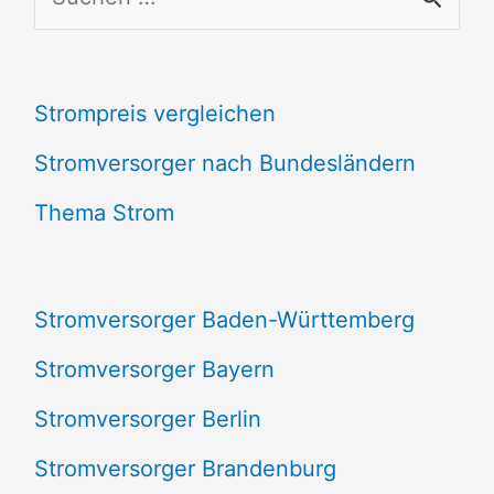
u
c
Strompreis vergleichen
h
e
Stromversorger nach Bundesländern
n
Thema Strom
n
a
Stromversorger Baden-Württemberg
c
Stromversorger Bayern
h
Stromversorger Berlin
:
Stromversorger Brandenburg