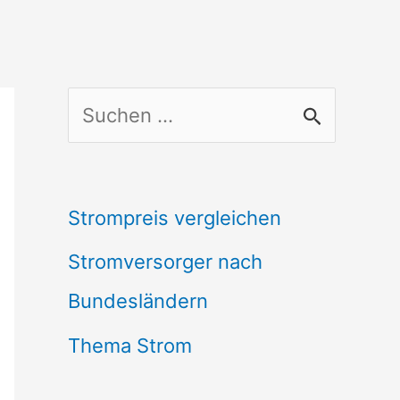
S
u
c
Strompreis vergleichen
h
Stromversorger nach
e
Bundesländern
n
n
Thema Strom
a