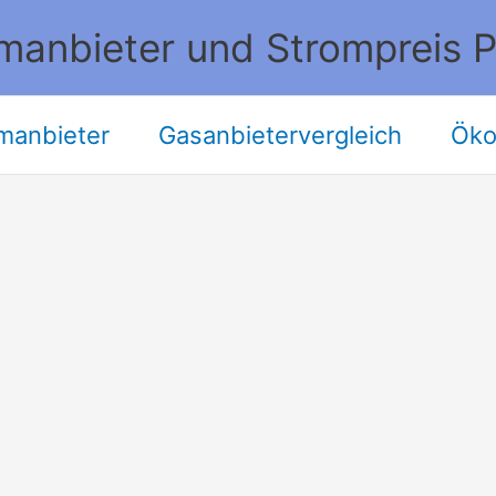
manbieter und Strompreis P
manbieter
Gasanbietervergleich
Öko