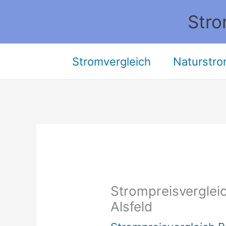
Zum
Stro
Inhalt
springen
Stromvergleich
Naturstro
Strompreisvergleic
Alsfeld