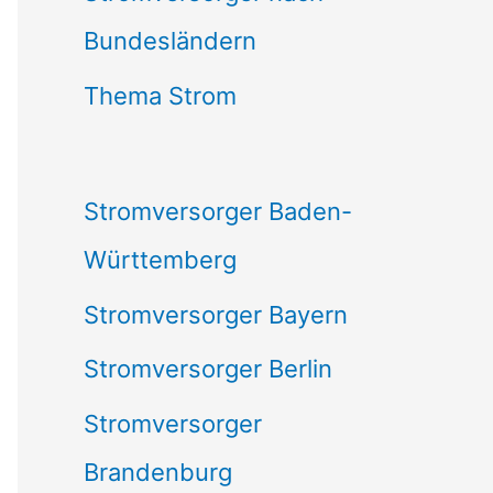
Bundesländern
n
n
Thema Strom
a
c
Stromversorger Baden-
h
Württemberg
:
Stromversorger Bayern
Stromversorger Berlin
Stromversorger
Brandenburg