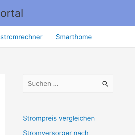
ortal
stromrechner
Smarthome
S
u
c
Strompreis vergleichen
h
Stromversorger nach
e