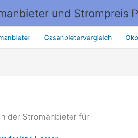
manbieter und Strompreis P
manbieter
Gasanbietervergleich
Öko
h der Stromanbieter für