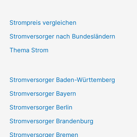
c
Strompreis vergleichen
h
e
Stromversorger nach Bundesländern
n
Thema Strom
n
a
Stromversorger Baden-Württemberg
c
Stromversorger Bayern
h
Stromversorger Berlin
:
Stromversorger Brandenburg
Stromversorger Bremen