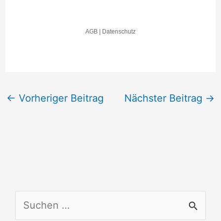
←
Vorheriger Beitrag
Nächster Beitrag
→
S
u