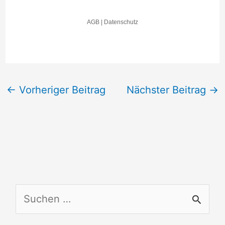
←
Vorheriger Beitrag
Nächster Beitrag
→
S
u