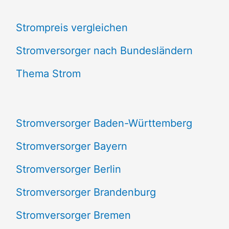
c
Strompreis vergleichen
h
e
Stromversorger nach Bundesländern
n
Thema Strom
n
a
Stromversorger Baden-Württemberg
c
Stromversorger Bayern
h
Stromversorger Berlin
:
Stromversorger Brandenburg
Stromversorger Bremen