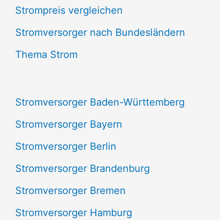
Strompreis vergleichen
h
e
Stromversorger nach Bundesländern
n
Thema Strom
n
a
Stromversorger Baden-Württemberg
c
Stromversorger Bayern
h
Stromversorger Berlin
:
Stromversorger Brandenburg
Stromversorger Bremen
Stromversorger Hamburg