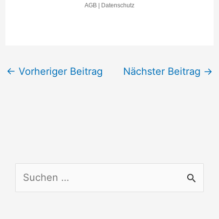
←
Vorheriger Beitrag
Nächster Beitrag
→
S
u
c