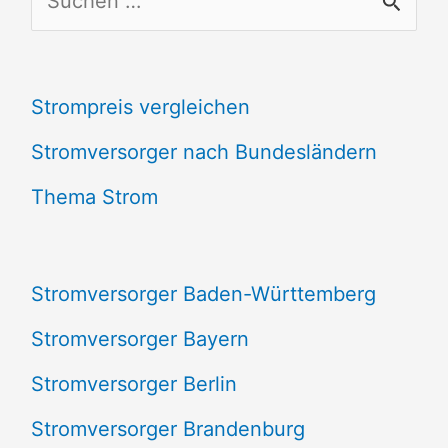
u
c
Strompreis vergleichen
h
e
Stromversorger nach Bundesländern
n
Thema Strom
n
a
Stromversorger Baden-Württemberg
c
Stromversorger Bayern
h
Stromversorger Berlin
:
Stromversorger Brandenburg