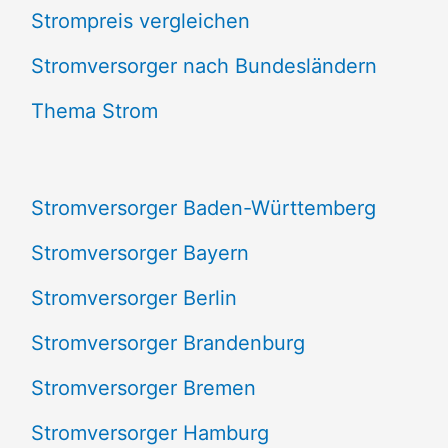
Strompreis vergleichen
h
e
Stromversorger nach Bundesländern
n
Thema Strom
n
a
Stromversorger Baden-Württemberg
c
Stromversorger Bayern
h
Stromversorger Berlin
:
Stromversorger Brandenburg
Stromversorger Bremen
Stromversorger Hamburg