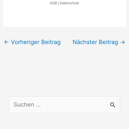
←
Vorheriger Beitrag
Nächster Beitrag
→
S
u
c