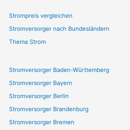
c
Strompreis vergleichen
h
e
Stromversorger nach Bundesländern
n
Thema Strom
n
a
Stromversorger Baden-Württemberg
c
Stromversorger Bayern
h
Stromversorger Berlin
:
Stromversorger Brandenburg
Stromversorger Bremen