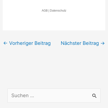
←
Vorheriger Beitrag
Nächster Beitrag
→
S
u