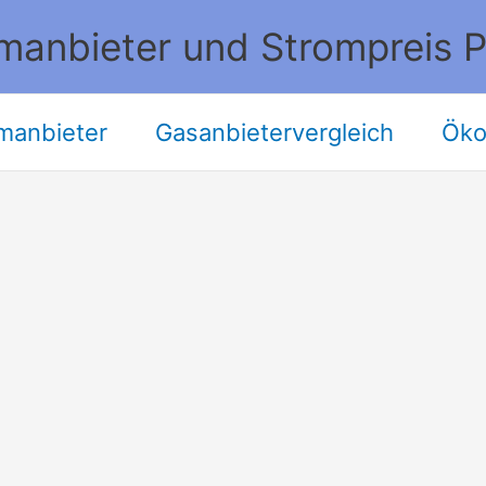
manbieter und Strompreis P
manbieter
Gasanbietervergleich
Öko