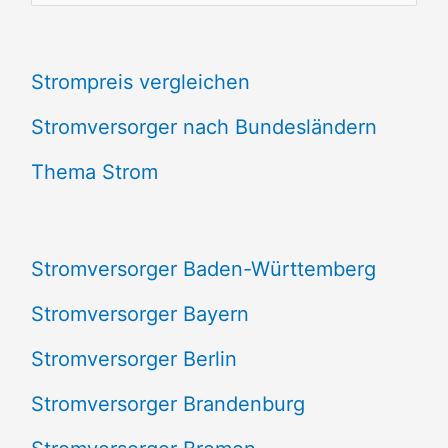
u
c
Strompreis vergleichen
h
e
Stromversorger nach Bundesländern
n
Thema Strom
n
a
Stromversorger Baden-Württemberg
c
Stromversorger Bayern
h
Stromversorger Berlin
:
Stromversorger Brandenburg