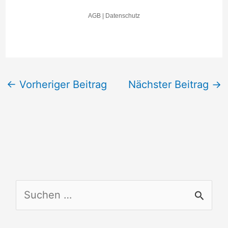
←
Vorheriger Beitrag
Nächster Beitrag
→
S
u