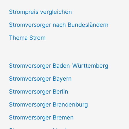
c
Strompreis vergleichen
h
e
Stromversorger nach Bundesländern
n
Thema Strom
n
a
Stromversorger Baden-Württemberg
c
Stromversorger Bayern
h
Stromversorger Berlin
:
Stromversorger Brandenburg
Stromversorger Bremen