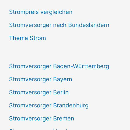
c
Strompreis vergleichen
h
e
Stromversorger nach Bundesländern
n
Thema Strom
n
a
Stromversorger Baden-Württemberg
c
Stromversorger Bayern
h
Stromversorger Berlin
:
Stromversorger Brandenburg
Stromversorger Bremen