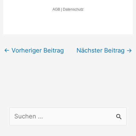
←
Vorheriger Beitrag
Nächster Beitrag
→
S
u