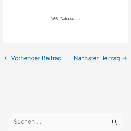
←
Vorheriger Beitrag
Nächster Beitrag
→
S
u