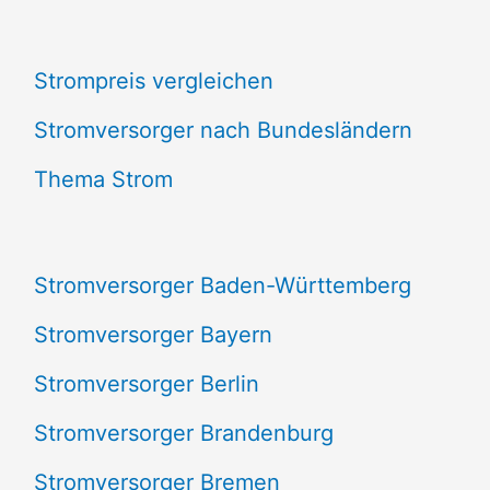
c
Strompreis vergleichen
h
e
Stromversorger nach Bundesländern
n
Thema Strom
n
a
Stromversorger Baden-Württemberg
c
Stromversorger Bayern
h
Stromversorger Berlin
:
Stromversorger Brandenburg
Stromversorger Bremen