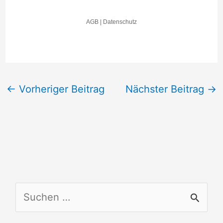
←
Vorheriger Beitrag
Nächster Beitrag
→
S
u