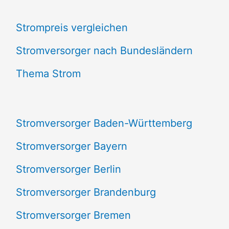
c
Strompreis vergleichen
h
e
Stromversorger nach Bundesländern
n
Thema Strom
n
a
Stromversorger Baden-Württemberg
c
Stromversorger Bayern
h
Stromversorger Berlin
:
Stromversorger Brandenburg
Stromversorger Bremen