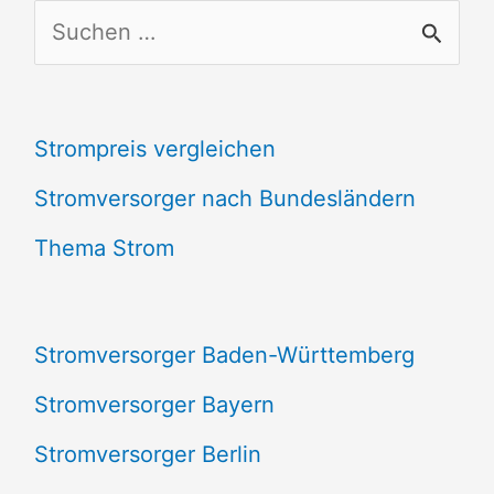
S
u
c
Strompreis vergleichen
h
e
Stromversorger nach Bundesländern
n
Thema Strom
n
a
Stromversorger Baden-Württemberg
c
Stromversorger Bayern
h
Stromversorger Berlin
: