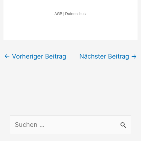
←
Vorheriger Beitrag
Nächster Beitrag
→
S
u