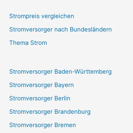
c
Strompreis vergleichen
h
e
Stromversorger nach Bundesländern
n
Thema Strom
n
a
Stromversorger Baden-Württemberg
c
Stromversorger Bayern
h
Stromversorger Berlin
:
Stromversorger Brandenburg
Stromversorger Bremen