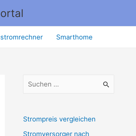
ortal
stromrechner
Smarthome
S
u
c
Strompreis vergleichen
h
Stromversorger nach
e