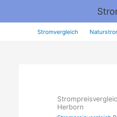
Zum
Stro
Inhalt
springen
Stromvergleich
Naturstro
Strompreisvergleic
Herborn