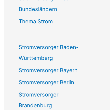
Bundesländern
n
n
Thema Strom
a
c
Stromversorger Baden-
h
Württemberg
:
Stromversorger Bayern
Stromversorger Berlin
Stromversorger
Brandenburg